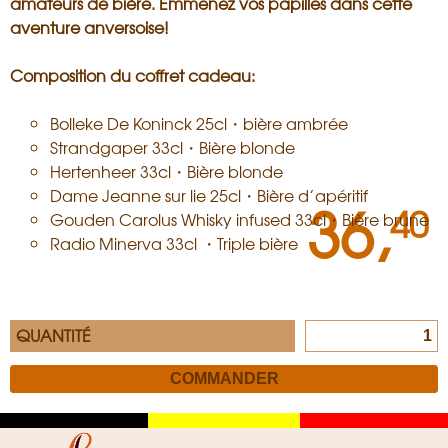
amateurs de bière. Emmenez vos papilles dans cette
aventure anversoise!
Composition du coffret cadeau:
Bolleke De Koninck 25cl・bière ambrée
Strandgaper 33cl・Bière blonde
Hertenheer 33cl・Bière blonde
Dame Jeanne sur lie 25cl・Bière d’apéritif
36,
40
Gouden Carolus Whisky infused 33cl・Bière brune
Radio Minerva 33cl ・Triple bière
QUANTITÉ
Zwart
Geel
Rood