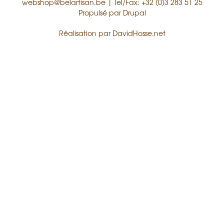
webshop@belartisan.be
| Tel/Fax: +32 (0)3 283 51 25
Propulsé par
Drupal
Réalisation par
DavidHosse.net