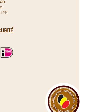
san
os
 site
URITÉ