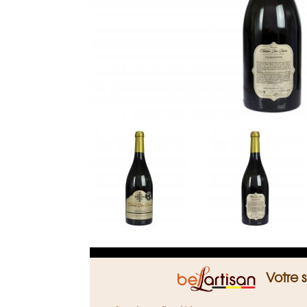
s
a
n
Zwart
Votre 