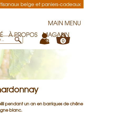
artisanaux belge et paniers-cadeaux
MAIN MENU
É
À PROPOS
MAGASIN
+
0
hardonnay
illi pendant un an en barriques de chêne
gne blanc.