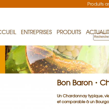
Produits 
Aller
au
contenu
principal
CUEIL
ENTREPRISES
PRODUITS
ACTUALIT
Bon Baron・C
Un Chardonnay typique, vie
et comparable à un Bourgo