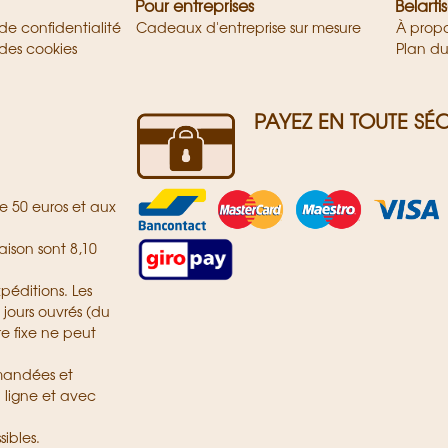
Pour entreprises
Belarti
 de confidentialité
Cadeaux d'entreprise sur mesure
À prop
 des cookies
Plan du
PAYEZ EN TOUTE SÉC
de 50 euros et aux
raison sont 8,10
péditions. Les
3 jours ouvrés (du
e fixe ne peut
mandées et
 ligne et avec
ibles.