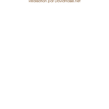
Réalisation par
DavidHosse.net