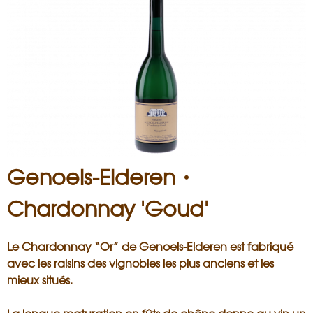
i
s
a
n
Genoels-Elderen・
Chardonnay 'Goud'
Le Chardonnay “Or” de Genoels-Elderen est fabriqué
avec les raisins des vignobles les plus anciens et les
mieux situés.