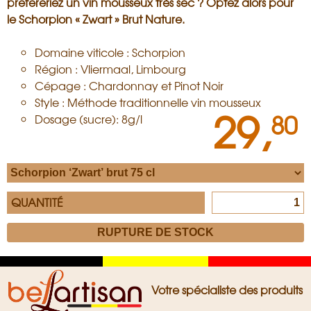
préféreriez un vin mousseux très sec ? Optez alors pour
le Schorpion « Zwart » Brut Nature.
Domaine viticole : Schorpion
Région : Vliermaal, Limbourg
Cépage : Chardonnay et Pinot Noir
Style : Méthode traditionnelle vin mousseux
29,
80
Dosage (sucre): 8g/l
QUANTITÉ
Zwart
Geel
Rood
Votre spécialiste des produits