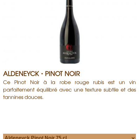
i
s
a
n
ALDENEYCK・PINOT NOIR
Ce Pinot Noir à la robe rouge rubis est un vin
parfaitement équilibré avec une texture subtile et des
tannines douces.