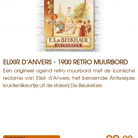
i
s
a
n
ELIXIR D’ANVERS・1900 RETRO MUURBORD
Een origineel ogend retro muurbord met de iconische
reclame van Elixir d’Anvers, het beroemde Antwerpse
kruidenlikeurtje uit de stokerij De Beukelaer.