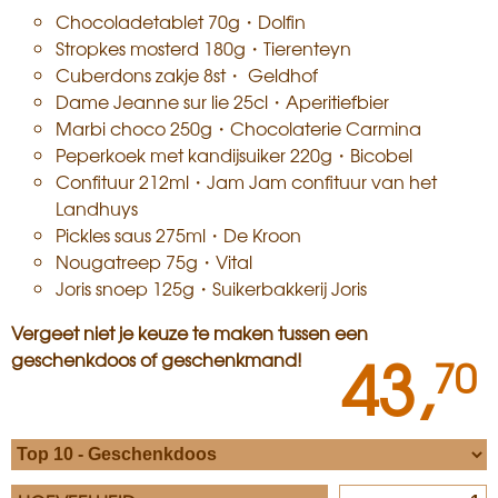
Chocoladetablet 70g・Dolfin
Stropkes mosterd 180g・Tierenteyn
Cuberdons zakje 8st・ Geldhof
Dame Jeanne sur lie 25cl・Aperitiefbier
Marbi choco 250g・Chocolaterie Carmina
Peperkoek met kandijsuiker 220g・Bicobel
Confituur 212ml・Jam Jam confituur van het
Landhuys
Pickles saus 275ml・De Kroon
Nougatreep 75g・Vital
Joris snoep 125g・Suikerbakkerij Joris
Vergeet niet je keuze te maken tussen een
43,
geschenkdoos of geschenkmand!
70