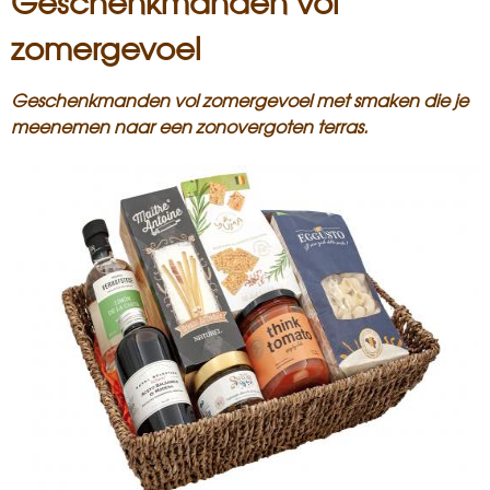
Geschenkmanden vol
i
zomergevoel
s
Geschenkmanden vol zomergevoel met s
maken die je
a
meenemen naar een zonovergoten terras.
n