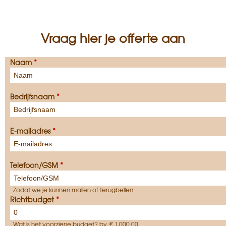
Vraag hier je offerte aan
Naam
*
Bedrijfsnaam
*
E-mailadres
*
Telefoon/GSM
*
Zodat we je kunnen mailen of terugbellen
Richtbudget
*
Wat is het voorziene budget? bv. € 1.000,00