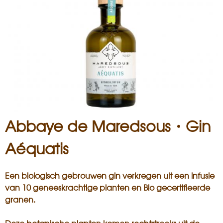
i
s
a
n
Abbaye de Maredsous・Gin
Aéquatis
Een biologisch gebrouwen gin verkregen uit een infusie
van 10 geneeskrachtige planten en Bio gecertifieerde
granen.