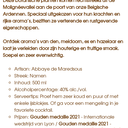
Deze botanische planten komen rechtstreeks uit de
Molignéevallei aan de poort van onze Belgische
Ardennen. Speciaal uitgekozen voor hun krachten en
rijke aroma’s, bezitten ze verterende en rustgevende
eigenschappen.
Ontdek aroma’s van den, meidoorn, es en hazelaar en
laat je verleiden door zijn houterige en fruitige smaak.
Soepel en zeer evenwichtig.
Artisan: Abbaye de Maredsous
Streek: Namen
Inhoud: 500 ml
Alcoholpercentage: 40% alc./vol.
Serveertips: Proef hem zeer koud en puur of met
enkele ijsblokjes. Of ga voor een mengeling in je
favoriete cocktail.
Prijzen:
Gouden medaille 2021
- Internationale
wedstrijd van Lyon /
Gouden medaille 2021
-