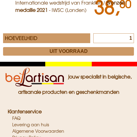
38,
80
Internationale wedstrijd van Frankfurt /
Bronzen
medaille 2021
- IWSC (Londen)
HOEVEELHEID
Zwart
Geel
Rood
jouw specialist in belgische,
artisanale producten en geschenkmanden
Klantenservice
FAQ
Levering aan huis
Algemene Voorwaarden