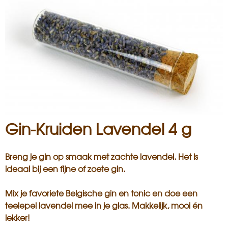
i
s
a
n
Gin-Kruiden Lavendel 4 g
Breng je gin op smaak met zachte lavendel. Het is
ideaal bij een fijne of zoete gin.
Mix je favoriete Belgische gin en tonic en doe een
teelepel lavendel mee in je glas. Makkelijk, mooi én
lekker!