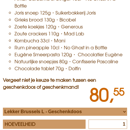
Bottle
Joris snoep 125g・Suikerbakkerij Joris
Grieks brood 130g・Bicobel
Zoete koekjes 120g・Generous
Zoute crackers 110g・Mad Lab
Kombucha 33cl・Mani
Rum pineapple 10cl・No Ghost in a Bottle
Eugène Smeerpasta 120g・ Chocolatier Eugène
Natuurlijke snoepjes 80g・Confisserie Pascaline
Chocolade tablet 70g・Dolfin
Vergeet niet je keuze te maken tussen een
80,
geschenkdoos of geschenkmand!
55
HOEVEELHEID