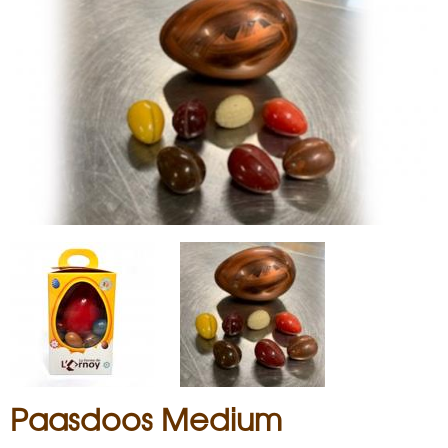
i
s
a
n
Paasdoos Medium