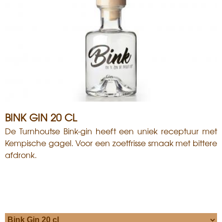
i
s
a
n
BINK GIN 20 CL
De Turnhoutse Bink-gin heeft een uniek receptuur met
Kempische gagel. Voor een zoetfrisse smaak met bittere
afdronk.