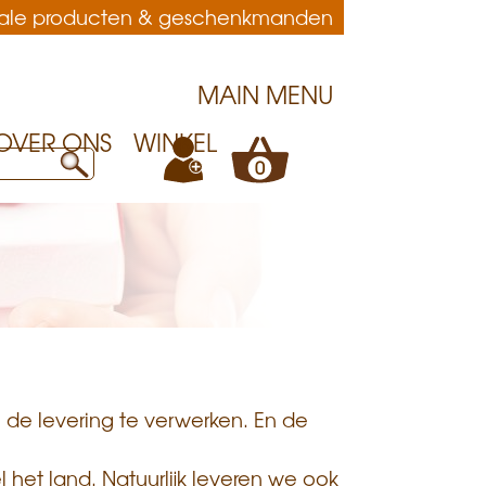
anale producten & geschenkmanden
MAIN MENU
OVER ONS
WINKEL
+
0
 de levering te verwerken. En de
 het land. Natuurlijk leveren we ook