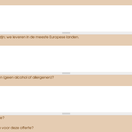
ijn; we leveren in de meeste Europese landen.
 (geen alcohol of allergenen)?
je?
 voor deze offerte?