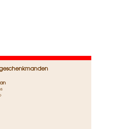
 en geschenkmanden
san
ns
p