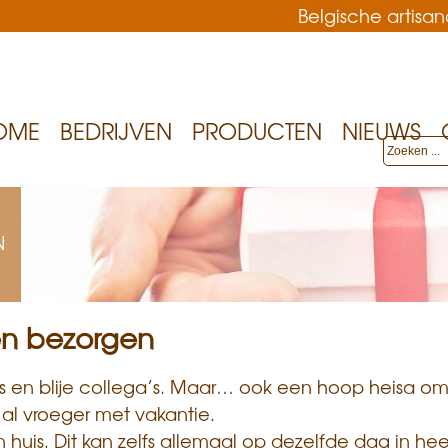
Belgische artis
Overslaan
en
naar
de
OME
BEDRIJVEN
PRODUCTEN
NIEUWS
inhoud
gaan
N
en bezorgen
s en blije collega’s. Maar… ook een hoop heisa om
n al vroeger met vakantie.
uis. Dit kan zelfs allemaal op dezelfde dag in heel