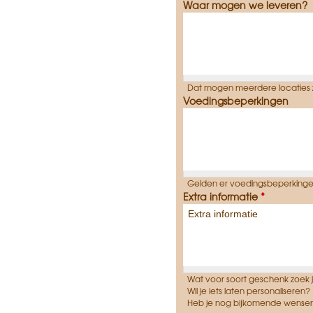
Waar mogen we leveren?
Dat mogen meerdere locaties z
Voedingsbeperkingen
Gelden er voedingsbeperkingen
Extra informatie
*
Wat voor soort geschenk zoek 
Wil je iets laten personaliseren?
Heb je nog bijkomende wensen