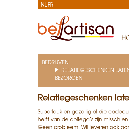
NL
FR
H
B
e
BEDRIJVEN
RELATIEGESCHENKEN LATE
l
BEZORGEN
a
r
Relatiegeschenken lat
t
Superleuk en gezellig al die cadeau
i
helft van de collega’s zijn misschie
Geen probleem. Wij leveren ook aan h