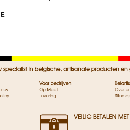
Geel
Rood
w specialist in belgische, artisanale producten
Voor bedrijven
Belarti
olicy
Op Maat
Over o
olicy
Levering
Sitema
VEILIG BETALEN MET