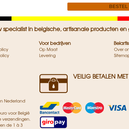
Geel
Rood
w specialist in belgische, artisanale producten
Voor bedrijven
Belarti
olicy
Op Maat
Over o
olicy
Levering
Sitema
VEILIG BETALEN MET
 en Nederland
euro voor België
e verzendingen.
nen de 1 à 3