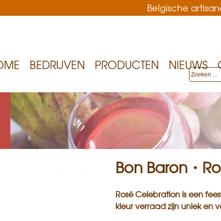
Belgische artis
Overslaan
en
naar
de
OME
BEDRIJVEN
PRODUCTEN
NIEUWS
inhoud
gaan
Bon Baron・Ros
Rosé Celebration is een feest
kleur verraad zijn uniek en v