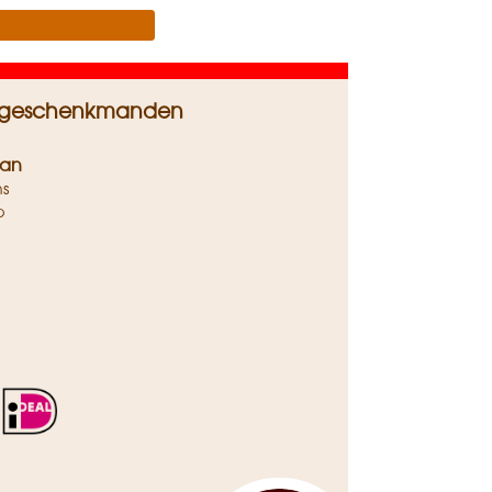
 en geschenkmanden
san
ns
p