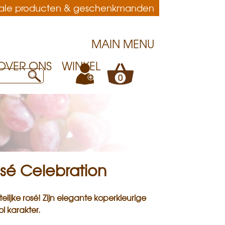
anale producten & geschenkmanden
MAIN MENU
OVER ONS
WINKEL
+
0
é Celebration
elijke rosé! Zijn elegante koperkleurige
ol karakter.