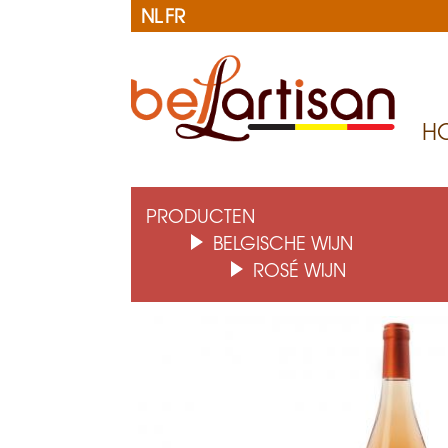
NL
FR
H
B
e
PRODUCTEN
BELGISCHE WIJN
l
ROSÉ WIJN
a
r
t
i