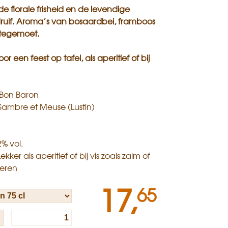
e florale frisheid en de levendige
druif. Aroma’s van bosaardbei, framboos
 tegemoet.
r een feest op tafel, als aperitief of bij
Bon Baron
Sambre et Meuse (Lustin)
% vol.
kker als aperitief of bij vis zoals zalm of
ieren
17,
65