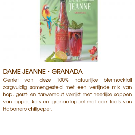
i
s
a
n
DAME JEANNE・GRANADA
Geniet van deze 100% natuurlijke biermocktail
zorgvuldig samengesteld met een verfijnde mix van
hop, gerst- en tarwemout verrijkt met heerlijke sappen
van appel, kers en granaatappel met een toets van
Habanero chilipeper.