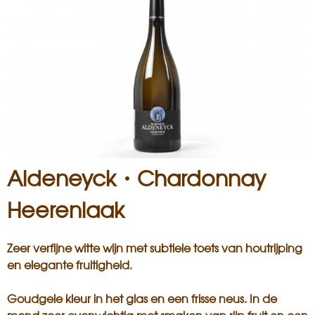
i
s
a
n
Aldeneyck・Chardonnay
Heerenlaak
Zeer verfijne witte wijn met subtiele toets van houtrijping
en elegante fruitigheid.
Goudgele kleur in het glas en een frisse neus. In de