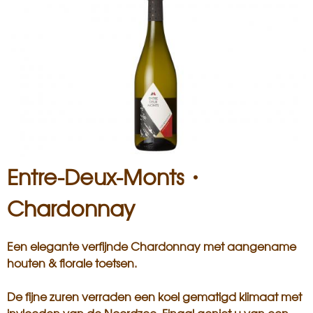
i
s
a
n
Entre-Deux-Monts・
Chardonnay
Een elegante verfijnde Chardonnay met aangename
houten & florale toetsen.
De fijne zuren verraden een koel gematigd klimaat met